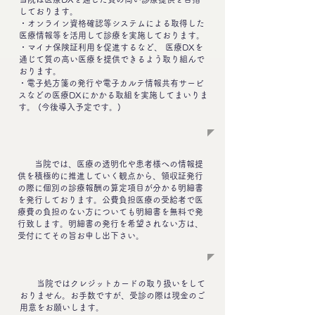
しております。
・オンライン資格確認等システムによる取得した
医療情報等を活用して診療を実施しております。
・マイナ保険証利用を促進するなど、 医療DXを
通じて質の高い医療を提供できるよう取り組んで
おります。
・電子処方箋の発行や電子カルテ情報共有サービ
スなどの医療DXにかかる取組を実施してまいりま
す。 (今後導入予定です。)
当院では、医療の透明化や患者様への情報提
供を積極的に推進していく観点から、領収証発行
の際に個別の診療報酬の算定項目が分かる明細書
を発行しております。公費負担医療の受給者で医
療費の負担のない方についても明細書を無料で発
行致します。明細書の発行を希望されない方は、
受付にてその旨お申し出下さい。
当院ではクレジットカードの取り扱いをして
おりません。お手数ですが、受診の際は現金のご
用意をお願いします。