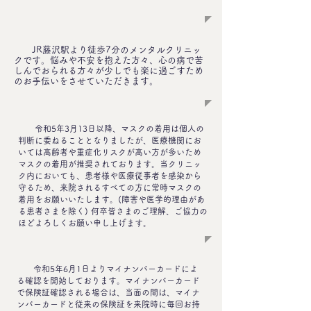
JR藤沢駅より徒歩7分のメンタルクリニッ
クです。悩みや不安を抱えた方々、心の病で苦
しんでおられる方々が少しでも楽に過ごすため
のお手伝いをさせていただきます。
令和5年3月13日以降、マスクの着用は個人の
判断に委ねることとなりましたが、医療機関にお
いては高齢者や重症化リスクが高い方が多いため
マスクの着用が推奨されております。当クリニッ
ク内においても、患者様や医療従事者を感染から
守るため、来院されるすべての方に常時マスクの
着用をお願いいたします。(障害や医学的理由があ
る患者さまを除く) 何卒皆さまのご理解、ご協力の
ほどよろしくお願い申し上げます。
令和5年6月1日よりマイナンバーカードによ
る確認を開始しております。マイナンバーカード
で保険証確認される場合は、当面の間は、マイナ
ンバーカードと従来の保険証を来院時に毎回お持