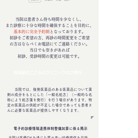
​当院は患者さん待ち時間を少なくし、
また
診察に十分な時間を確保することを目的に、
基本的に完全予約制
となっております。
​初診をご希望の方、再診の時間変更をご希望
の方はならべくお電話にてご連絡ください。
​当日でも空きがあれば
初診、受診時間の変更は可能です。
​湘南藤沢こころのクリニックのご案内
当院では、後発医薬品のある医薬品について薬
剤の成分をもとにした「一般名処方」（一般的な名
称により処方箋を発行）を行う場合があります。
特
定の医薬品の供給が不足した場合であっても患者さ
んに必要な医薬品が提供しやすくなります。
電子的診療情報連携体制整備加算に係る掲示
当院は医療DXを通じた質の高い診療提供を目指